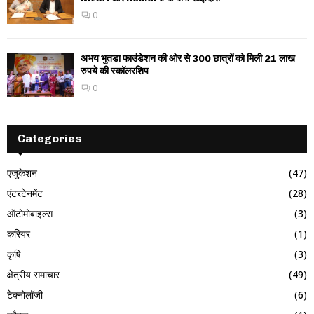
0
अभय भुतडा फाउंडेशन की ओर से 300 छात्रों को मिली 21 लाख
रुपये की स्कॉलरशिप
0
Categories
एजुकेशन
(47)
एंटरटेनमेंट
(28)
ऑटोमोबाइल्स
(3)
करियर
(1)
कृषि
(3)
क्षेत्रीय समाचार
(49)
टेक्नोलॉजी
(6)