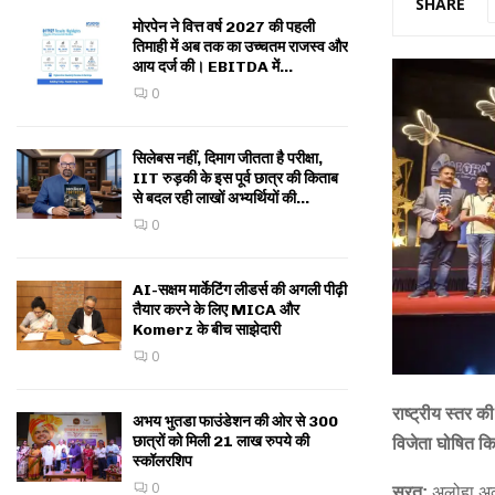
SHARE
मोरपेन ने वित्त वर्ष 2027 की पहली
तिमाही में अब तक का उच्चतम राजस्व और
आय दर्ज की। EBITDA में...
0
सिलेबस नहीं, दिमाग जीतता है परीक्षा,
IIT रुड़की के इस पूर्व छात्र की किताब
से बदल रही लाखों अभ्यर्थियों की...
0
AI-सक्षम मार्केटिंग लीडर्स की अगली पीढ़ी
तैयार करने के लिए MICA और
Komerz के बीच साझेदारी
0
राष्ट्रीय स्तर क
अभय भुतडा फाउंडेशन की ओर से 300
छात्रों को मिली 21 लाख रुपये की
विजेता घोषित क
स्कॉलरशिप
0
सूरत:
अलोहा अका