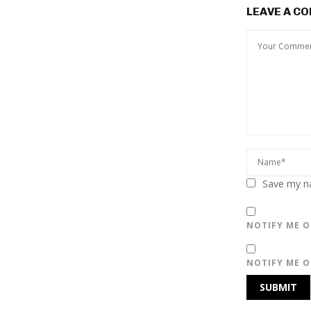
LEAVE A C
Save my na
NOTIFY ME O
NOTIFY ME O