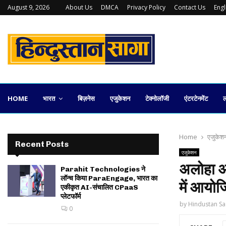
August 9, 2026
About Us
DMCA
Privacy Policy
Contact Us
Eng
युवराज पराशर की ‘गुड़हल’ अब प्रमुख OTT…
HOME
भारत
बिज़नेस
एजुकेशन
टेक्नोलॉजी
एंटरटेनमेंट
ल
Home
एजुकेश
Recent Posts
एजुकेशन
अलोहा अक
Parahit Technologies ने
लॉन्च किया ParaEngage, भारत का
में आयोज
एकीकृत AI-संचालित CPaaS
प्लेटफॉर्म
by
Hindustan Sa
0