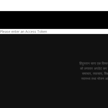
Please enter an Access Token
हिंदुस्तान सागा एक विश
को लगातार अपडेट कर रह
समाचार, व्यवसाय, शिक्
स्वास्थ्य तथा भोजन आ