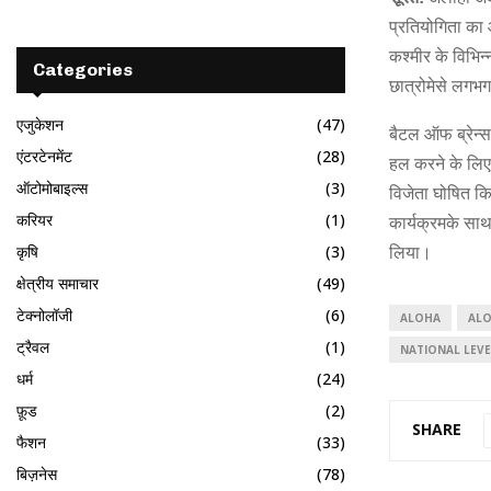
प्रतियोगिता का 
कश्मीर के विभिन्
Categories
छात्रोमेसे लगभ
एजुकेशन
(47)
बैटल ऑफ ब्रेन्स 
एंटरटेनमेंट
(28)
हल करने के लिए 
ऑटोमोबाइल्स
(3)
विजेता घोषित कि
करियर
(1)
कार्यक्रमके साथ
कृषि
(3)
लिया।
क्षेत्रीय समाचार
(49)
टेक्नोलॉजी
(6)
ALOHA
ALO
ट्रैवल
(1)
NATIONAL LEVE
धर्म
(24)
फ़ूड
(2)
SHARE
फैशन
(33)
बिज़नेस
(78)