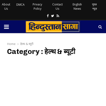
About
Privacy
Contact
English
गूगल
DMCA
Us
Policy
Us
News
न्यूज़
Facebook
Twitter
Rss
PRIMARY
MENU
Home
हेल्थ & ब्यूटी
Category : हेल्थ & ब्यूटी