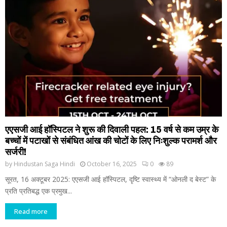
एएसजी आई हॉस्पिटल ने शुरू की दिवाली पहल: 15 वर्ष से कम उम्र के
बच्चों में पटाखों से संबंधित आंख की चोटों के लिए निःशुल्क परामर्श और
सर्जरी!
by
Hindustan Saga Hindi
October 16, 2025
0
89
सूरत, 16 अक्टूबर 2025: एएसजी आई हॉस्पिटल, दृष्टि स्वास्थ्य में “ओनली द बेस्ट” के
प्रति प्रतिबद्ध एक प्रमुख...
Read more