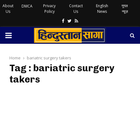
About
Privacy
Contact
English
गूगल
DMCA
Us
Policy
Us
News
न्यूज़
Facebook
Twitter
Rss
PRIMARY
MENU
Home
bariatric surgery takers
Tag : bariatric surgery
takers