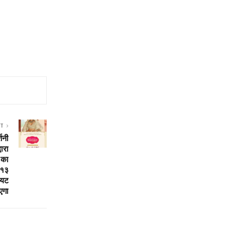
ST
शनी
ारा
 का
 १३
ियट
एगा