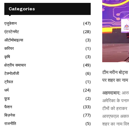
Categories
एजुकेशन
(47)
एंटरटेनमेंट
(28)
ऑटोमोबाइल्स
(3)
करियर
(1)
कृषि
(3)
क्षेत्रीय समाचार
(49)
टीम मरीन बोट्स 
टेक्नोलॉजी
(6)
पर शहर का नाम
ट्रैवल
(1)
धर्म
(24)
अहमदाबाद:
आरएफ
फ़ूड
(2)
अमेरिका के पनाम
फैशन
(33)
टीमों को हराकर 
बिज़नेस
(77)
आरएफएल अकादमी
राजनीति
(5)
शहर का नाम विश्