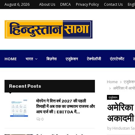
August 6, 2026
About Us
DMCA
Privacy Policy
Contact Us
Eng
कलकत्ता स्टॉक एक्सचेंज की वापसी कितनी व्यावहारिक
HOME
भारत
बिज़नेस
एजुकेशन
टेक्नोलॉजी
एंटरटेनमेंट
ल
Home
एजुकेश
Recent Posts
अमेरिका में आय
एजुकेशन
मोरपेन ने वित्त वर्ष 2027 की पहली
अमेरिका 
तिमाही में अब तक का उच्चतम राजस्व और
आय दर्ज की। EBITDA में...
अकादमी अ
0
by
Hindustan Sa