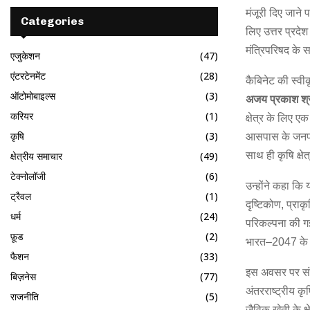
मंजूरी दिए जाने 
Categories
लिए उत्तर प्रदेश
मंत्रिपरिषद के 
एजुकेशन
(47)
एंटरटेनमेंट
(28)
कैबिनेट की स्वी
ऑटोमोबाइल्स
(3)
अजय
प्रकाश
श्
करियर
(1)
क्षेत्र के लिए एक
कृषि
(3)
आसपास के जनपदों
साथ ही कृषि क्ष
क्षेत्रीय समाचार
(49)
टेक्नोलॉजी
(6)
उन्होंने कहा कि 
ट्रैवल
(1)
दृष्टिकोण, प्रा
धर्म
(24)
परिकल्पना की गई
फ़ूड
(2)
भारत–2047 के सं
फैशन
(33)
इस अवसर पर संस
बिज़नेस
(77)
अंतरराष्ट्रीय क
राजनीति
(5)
जैविक खेती के क्