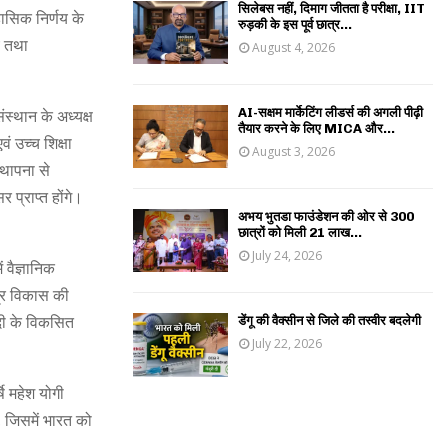
सिलेबस नहीं, दिमाग जीतता है परीक्षा, IIT
हासिक निर्णय के
रुड़की के इस पूर्व छात्र...
ाय तथा
August 4, 2026
AI-सक्षम मार्केटिंग लीडर्स की अगली पीढ़ी
स्थान के अध्यक्ष
तैयार करने के लिए MICA और...
ं उच्च शिक्षा
August 3, 2026
स्थापना से
 प्राप्त होंगे।
अभय भुतडा फाउंडेशन की ओर से 300
छात्रों को मिली 21 लाख...
July 24, 2026
 वैज्ञानिक
ग्र विकास की
डेंगू की वैक्सीन से जिले की तस्वीर बदलेगी
ोदी के विकसित
July 22, 2026
ि महेश योगी
, जिसमें भारत को