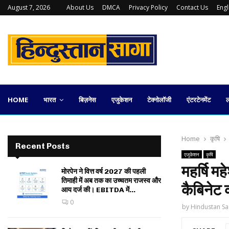
August 7, 2026
About Us
DMCA
Privacy Policy
Contact Us
Eng
कलकत्ता स्टॉक एक्सचेंज की वापसी कितनी व्यावहारिक
HOME
भारत
बिज़नेस
एजुकेशन
टेक्नोलॉजी
एंटरटेनमेंट
ल
Home
कृषि
Recent Posts
एजुकेशन
कृषि
महर्षि मह
मोरपेन ने वित्त वर्ष 2027 की पहली
तिमाही में अब तक का उच्चतम राजस्व और
कैबिनेट 
आय दर्ज की। EBITDA में...
0
by
Hindustan Sa