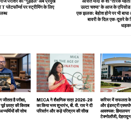
वराज पराशर की ‘गुड़हल’ अब प्रमुख
असित मोदी के शो ‘तारक मेहता
 प्लेटफॉर्म्स पर स्ट्रीमिंग के लिए
उल्टा चश्मा’ के आज के एपिसोड
लब्ध
एक झलक: बेहोश होने पर भी बाघा
बावरी के दिल एक-दूसरे के 
धड़कते
 जीतता है परीक्षा,
MICA ने शैक्षणिक सत्र 2026-28
करियर में सफलता के
पूर्व छात्र की किताब
का किया भव्य शुभारंभ, बी. वी. राव ने दी
और इंडस्ट्री एक्सपोजर
अभ्यर्थियों की सोच
परिवर्तन और कड़े परिश्रम की सीख
आवश्यक: हिमालयन इ
टेक्नोलॉजी, देहरादू