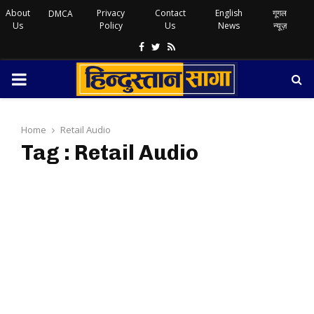
About
Privacy
Contact
English
गूगल
DMCA
Us
Policy
Us
News
न्यूज़
Facebook
Twitter
Rss
PRIMARY
MENU
Home
Retail Audio
Tag : Retail Audio