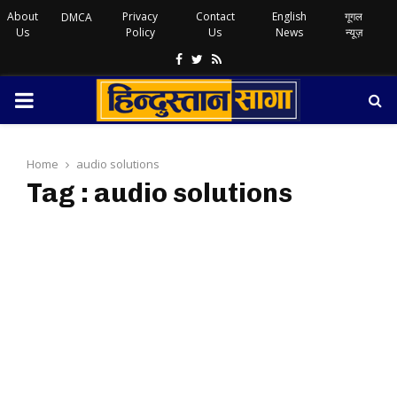
About
Privacy
Contact
English
गूगल
DMCA
Us
Policy
Us
News
न्यूज़
Facebook
Twitter
Rss
PRIMARY
MENU
Home
audio solutions
Tag : audio solutions