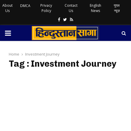
About
Privacy
Contact
English
गूगल
DMCA
Us
Policy
Us
News
न्यूज़
Facebook
Twitter
Rss
PRIMARY
MENU
Home
Investment Journey
Tag : Investment Journey