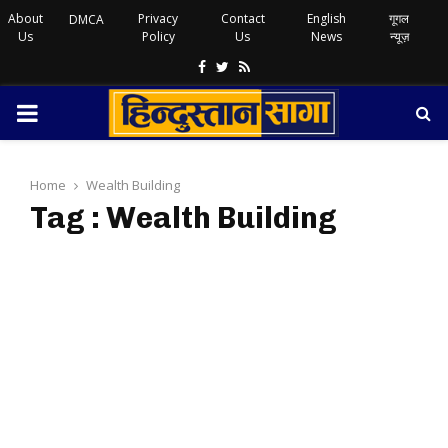
About
Privacy
Contact
English
गूगल
DMCA
Us
Policy
Us
News
न्यूज़
Facebook
Twitter
Rss
PRIMARY
MENU
Home
Wealth Building
Tag : Wealth Building