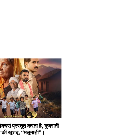
िक्चर्स प्रस्तुत करता है, गुजराती
त्व की खुशबू, “मलुमाड़ी”।