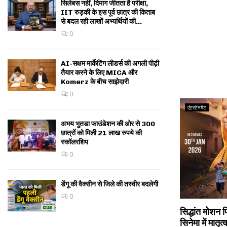
सिलेबस नहीं, दिमाग जीतता है परीक्षा,
IIT रुड़की के इस पूर्व छात्र की किताब
से बदल रही लाखों अभ्यर्थियों की...
0
AI-सक्षम मार्केटिंग लीडर्स की अगली पीढ़ी
तैयार करने के लिए MICA और
Komerz के बीच साझेदारी
0
एंटरटेनमेंट
अभय भुतडा फाउंडेशन की ओर से 300
छात्रों को मिली 21 लाख रुपये की
स्कॉलरशिप
0
डेंगू की वैक्सीन से जिले की तस्वीर बदलेगी
0
सिद्धांत मोशन प
सिनेमा में मातृ