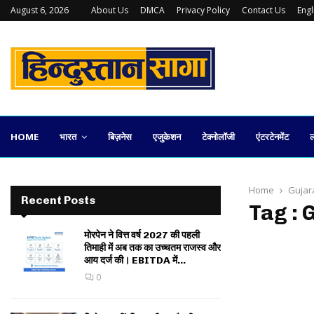
August 6, 2026
About Us
DMCA
Privacy Policy
Contact Us
Eng
कलकत्ता स्टॉक एक्सचेंज की वापसी कितनी व्यावहारिक
HOME
भारत
बिज़नेस
एजुकेशन
टेक्नोलॉजी
एंटरटेनमेंट
ल
Home
Gujar
Recent Posts
Tag : 
मोरपेन ने वित्त वर्ष 2027 की पहली
तिमाही में अब तक का उच्चतम राजस्व और
आय दर्ज की। EBITDA में...
0