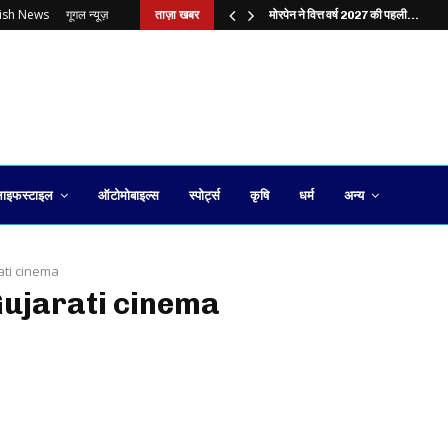
lish News
गूगल न्यूज़
ताज़ा खबर
?…
मोरपेन ने वित्त वर्ष 2027 की पहली…
ाइफस्टाइल
ऑटोमोबाइल्स
स्पोर्ट्स
कृषि
धर्म
अन्य
ati cinema
Gujarati cinema