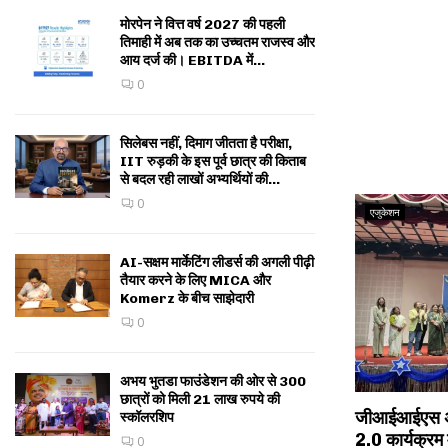
मोरपेन ने वित्त वर्ष 2027 की पहली
तिमाही में अब तक का उच्चतम राजस्व और
आय दर्ज की। EBITDA में...
0
सिलेबस नहीं, दिमाग जीतता है परीक्षा,
IIT रुड़की के इस पूर्व छात्र की किताब
से बदल रही लाखों अभ्यर्थियों की...
0
एजुकेशन
AI-सक्षम मार्केटिंग लीडर्स की अगली पीढ़ी
तैयार करने के लिए MICA और
Komerz के बीच साझेदारी
0
अभय भुतडा फाउंडेशन की ओर से 300
छात्रों को मिली 21 लाख रुपये की
जीआईआईएस अ
स्कॉलरशिप
2.0 कार्यक्रम
0