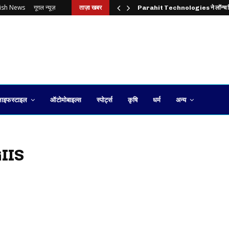
lish News
गूगल न्यूज़
ताज़ा खबर
Parahit Technologies ने लॉन्च
ाइफस्टाइल
ऑटोमोबाइल्स
स्पोर्ट्स
कृषि
धर्म
अन्य
GIIS