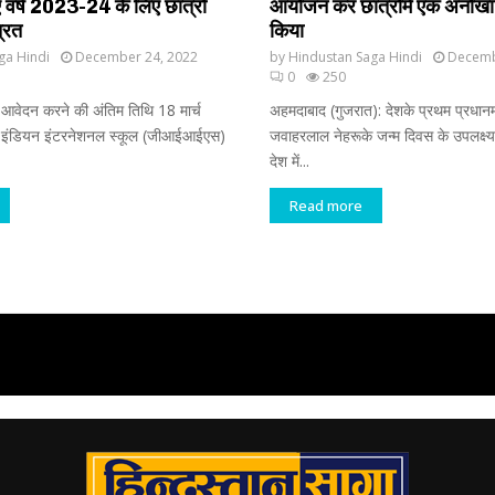
 वर्ष 2023-24 के लिए छात्रों
आयोजन कर छात्रोंमे एक अनोखा 
रित
किया
ga Hindi
December 24, 2022
by
Hindustan Saga Hindi
Decemb
0
250
 आवेदन करने की अंतिम तिथि 18 मार्च
अहमदाबाद (गुजरात): देशके प्रथम प्रधानमं
ल इंडियन इंटरनेशनल स्कूल (जीआईआईएस)
जवाहरलाल नेहरूके जन्म दिवस के उपलक्ष्यम
देश में...
Read more