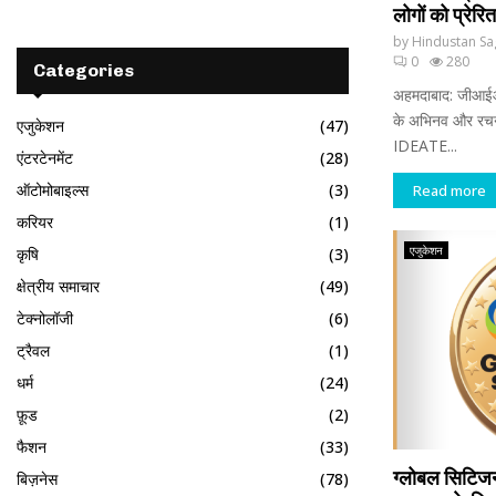
लोगों को प्रेरि
by
Hindustan Sa
0
280
Categories
अहमदाबाद: जीआईआ
के अभिनव और रचना
एजुकेशन
(47)
IDEATE...
एंटरटेनमेंट
(28)
ऑटोमोबाइल्स
(3)
Read more
करियर
(1)
एजुकेशन
कृषि
(3)
क्षेत्रीय समाचार
(49)
टेक्नोलॉजी
(6)
ट्रैवल
(1)
धर्म
(24)
फ़ूड
(2)
फैशन
(33)
ग्लोबल सिटिजन
बिज़नेस
(78)