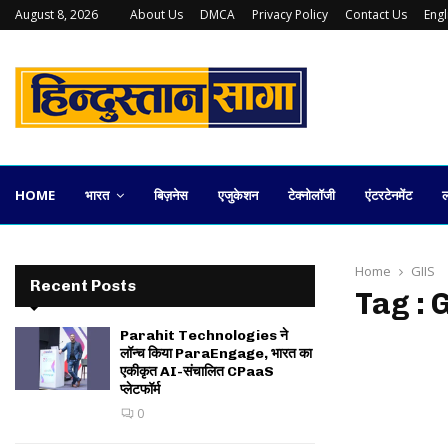
August 8, 2026
About Us
DMCA
Privacy Policy
Contact Us
Eng
युवराज पराशर की ‘गुड़हल’ अब प्रमुख OTT…
HOME
भारत
बिज़नेस
एजुकेशन
टेक्नोलॉजी
एंटरटेनमेंट
ल
Home
GIIS
Recent Posts
Tag : 
Parahit Technologies ने
लॉन्च किया ParaEngage, भारत का
एकीकृत AI-संचालित CPaaS
प्लेटफॉर्म
0