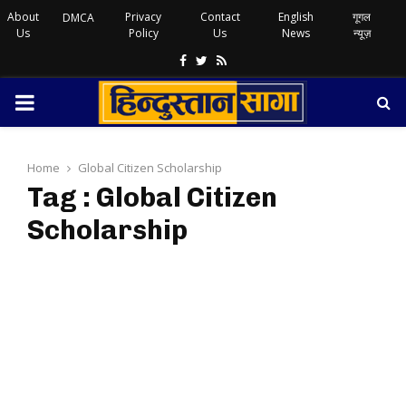
About
Privacy
Contact
English
गूगल
DMCA
Us
Policy
Us
News
न्यूज़
Facebook
Twitter
Rss
PRIMARY
MENU
Home
Global Citizen Scholarship
Tag : Global Citizen
Scholarship