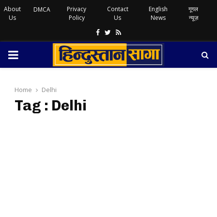
About
Privacy
Contact
English
गूगल
DMCA
Us
Policy
Us
News
न्यूज़
Facebook
Twitter
Rss
PRIMARY
MENU
Home
Delhi
Tag : Delhi