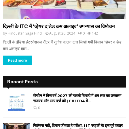
दिल्ली के IIC में ‘व्हेयर द डेड कम अलाइव’ उपन्यास का विमोचन
by
Hindustan Saga Hindi
August 20, 2024
0
142
दिल्ली के इंडिया इंटरनेशनल सेंटर में सुगंधा पल्लन द्वारा लिखी गयी किताब ‘व्हेयर द डेड
कम अलाइव’ हाल...
Read more
Recent Posts
मोरपेन ने वित्त वर्ष 2027 की पहली तिमाही में अब तक का उच्चतम
राजस्व और आय दर्ज की। EBITDA में...
0
सिलेबस नहीं, दिमाग जीतता है परीक्षा, IIT रुड़की के इस पूर्व छात्र