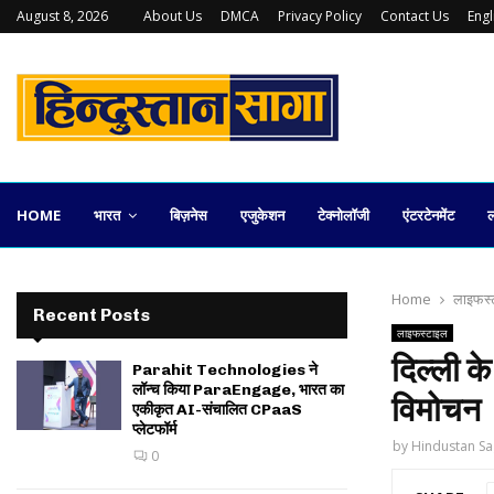
August 8, 2026
About Us
DMCA
Privacy Policy
Contact Us
Eng
युवराज पराशर की ‘गुड़हल’ अब प्रमुख OTT…
HOME
भारत
बिज़नेस
एजुकेशन
टेक्नोलॉजी
एंटरटेनमेंट
ल
Home
लाइफस्
Recent Posts
लाइफस्टाइल
दिल्ली क
Parahit Technologies ने
लॉन्च किया ParaEngage, भारत का
विमोचन
एकीकृत AI-संचालित CPaaS
प्लेटफॉर्म
by
Hindustan Sa
0