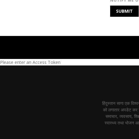
NOTIFY ME O
Please enter an Access Token
हिंदुस्तान सागा एक विश
को लगातार अपडेट कर रह
समाचार, व्यवसाय, शिक्
स्वास्थ्य तथा भोजन आ