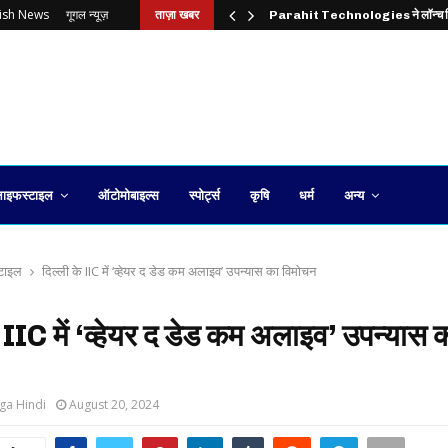
lish News
गूगल न्यूज़
ताज़ा खबर
Parahit Technologies ने लॉन्च
ाइफस्टाइल
ऑटोमोबाइल्स
स्पोर्ट्स
कृषि
धर्म
अन्य
टाइल
दिल्ली के IIC में ‘व्हेयर द डेड कम अलाइव’ उपन्यास का विमोचन
े IIC में ‘व्हेयर द डेड कम अलाइव’ उपन्यास 
ga Hindi
August 20, 2024