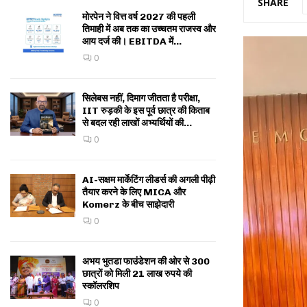
SHARE
मोरपेन ने वित्त वर्ष 2027 की पहली
तिमाही में अब तक का उच्चतम राजस्व और
आय दर्ज की। EBITDA में...
0
सिलेबस नहीं, दिमाग जीतता है परीक्षा,
IIT रुड़की के इस पूर्व छात्र की किताब
से बदल रही लाखों अभ्यर्थियों की...
0
AI-सक्षम मार्केटिंग लीडर्स की अगली पीढ़ी
तैयार करने के लिए MICA और
Komerz के बीच साझेदारी
0
अभय भुतडा फाउंडेशन की ओर से 300
छात्रों को मिली 21 लाख रुपये की
स्कॉलरशिप
0