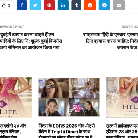
0
REVIOUS POST
NEXT PO
दुबई में व्यापार करना चाहते हैं उन
राष्ट्रभाषा हिंदी के प्रचार-प्रसा
ापारियों के लिए नि: शुल्क दुबई बिजनेस
लिए प्रयास करना चाहिए: निद
टअप सेमिनार का आयोजन किया गया
जयराम फेज प
 प्रदर्शनी २४ और
मिंत्रा के EORS 2026 नॉन-मेट्रो
सूरत में हाईलाइफ प्
सूरत मैरियट,
कैंपेन में Triptii Dimri के साथ
एडिशन 28 और 29 अ
योजित होगा
रोज़मर्रा का ग्लैमर सेंटर स्टेज पर है।
सूरत मैरियट, अठवाल