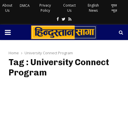
About
Privacy
Contact
English
गूगल
DMCA
Us
Policy
Us
News
न्यूज़
Facebook
Twitter
Rss
PRIMARY
MENU
Home
University Connect Program
Tag : University Connect
Program