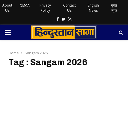
About
Privacy
Contact
English
गूगल
DMCA
Us
Policy
Us
News
न्यूज़
Facebook
Twitter
Rss
PRIMARY
MENU
Home
Sangam 2026
Tag : Sangam 2026