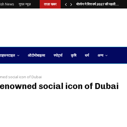
lish News
गूगल न्यूज़
ताज़ा खबर
?…
मोरपेन ने वित्त वर्ष 2027 की पहली…
ाइफस्टाइल
ऑटोमोबाइल्स
स्पोर्ट्स
कृषि
धर्म
अन्य
ned social icon of Dubai
renowned social icon of Dubai