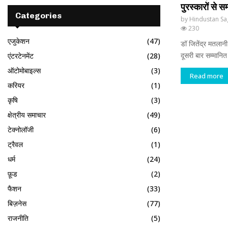
पुरस्कारों से स
Categories
by
Hindustan Sa
230
एजुकेशन
(47)
डॉ जितेंद्र मतलानी को
दूसरी बार सम्मानित
एंटरटेनमेंट
(28)
ऑटोमोबाइल्स
(3)
Read more
करियर
(1)
कृषि
(3)
क्षेत्रीय समाचार
(49)
टेक्नोलॉजी
(6)
ट्रैवल
(1)
धर्म
(24)
फ़ूड
(2)
फैशन
(33)
बिज़नेस
(77)
राजनीति
(5)