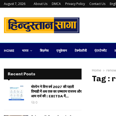
August 7, 2026
About Us
DMCA
Privacy Policy
Contact Us
Eng
कलकत्ता स्टॉक एक्सचेंज की वापसी कितनी व्यावहारिक
HOME
भारत
बिज़नेस
एजुकेशन
टेक्नोलॉजी
एंटरटेनमेंट
ल
Home
renow
Recent Posts
Tag : 
मोरपेन ने वित्त वर्ष 2027 की पहली
तिमाही में अब तक का उच्चतम राजस्व और
आय दर्ज की। EBITDA में...
0