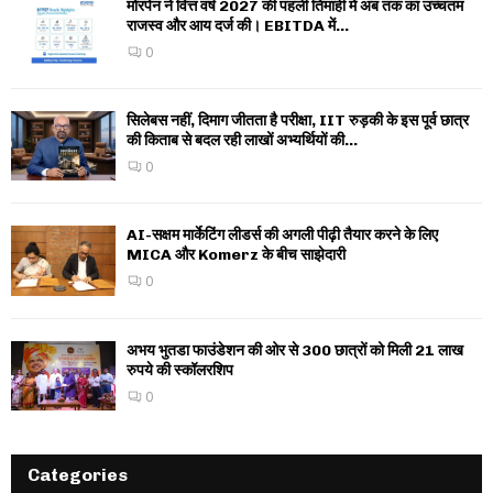
मोरपेन ने वित्त वर्ष 2027 की पहली तिमाही में अब तक का उच्चतम
राजस्व और आय दर्ज की। EBITDA में...
0
सिलेबस नहीं, दिमाग जीतता है परीक्षा, IIT रुड़की के इस पूर्व छात्र
की किताब से बदल रही लाखों अभ्यर्थियों की...
0
AI-सक्षम मार्केटिंग लीडर्स की अगली पीढ़ी तैयार करने के लिए
MICA और Komerz के बीच साझेदारी
0
अभय भुतडा फाउंडेशन की ओर से 300 छात्रों को मिली 21 लाख
रुपये की स्कॉलरशिप
0
Categories