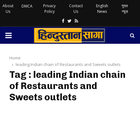
About
Privacy
Contact
English
गूगल
DMCA
Us
Policy
Us
News
न्यूज़
Facebook
Twitter
Rss
PRIMARY
MENU
Home
leading Indian chain of Restaurants and Sweets outlets
Tag : leading Indian chain
of Restaurants and
Sweets outlets