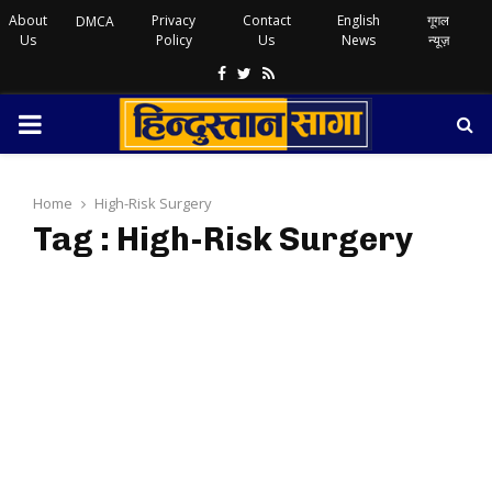
About
Privacy
Contact
English
गूगल
DMCA
Us
Policy
Us
News
न्यूज़
Facebook
Twitter
Rss
PRIMARY
MENU
Home
High-Risk Surgery
Tag : High-Risk Surgery