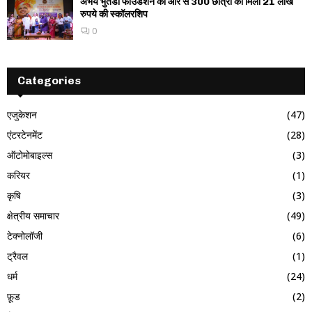
अभय भुतडा फाउंडेशन की ओर से 300 छात्रों को मिली 21 लाख
रुपये की स्कॉलरशिप
0
Categories
एजुकेशन
(47)
एंटरटेनमेंट
(28)
ऑटोमोबाइल्स
(3)
करियर
(1)
कृषि
(3)
क्षेत्रीय समाचार
(49)
टेक्नोलॉजी
(6)
ट्रैवल
(1)
धर्म
(24)
फ़ूड
(2)