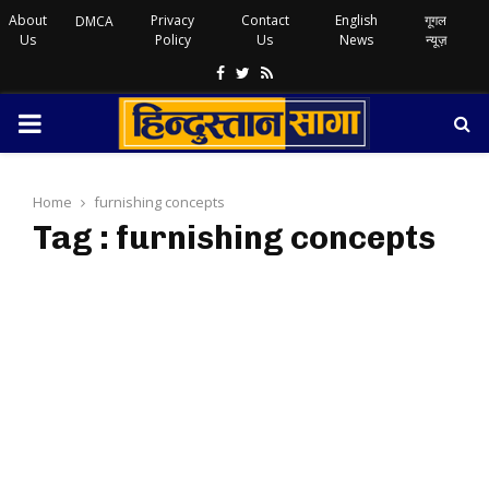
About
Privacy
Contact
English
गूगल
DMCA
Us
Policy
Us
News
न्यूज़
Facebook
Twitter
Rss
PRIMARY
MENU
Home
furnishing concepts
Tag : furnishing concepts