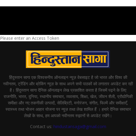
Please enter an Access Token
हिंदुस्तान सागा एक विश्वसनीय ऑनलाइन न्यूज़ वेबसाइट है जो भारत और विश्व की
नवीनतम, ट्रेंडिंग और ब्रेकिंग न्यूज़ के साथ अपने सभी पाठकों को लगातार अपडेट कर रही
है। हिंदुस्तान सागा दैनिक ऑनलाइन लेख प्रकाशित करता है जिसमें पढ़ने के लिए
राजनीति, भारत, दुनिया, स्थानीय समाचार, व्यवसाय, शिक्षा, खेल, जीवन शैली, प्रौद्योगिकी
समीक्षा और नए तकनीकी उत्पादों, सेलिब्रिटी, मनोरंजन, संगीत, फिल्में और समीक्षाएँ,
स्वास्थ्य तथा भोजन आहार योजना पर न्यूज़ तथा लेख शामिल हैं । हमारे दैनिक समाचार
लेखों के साथ, हम आपको नवीनतम रुझानों से अपडेट रखेंगे।
Contact us:
hindustansaga@gmail.com