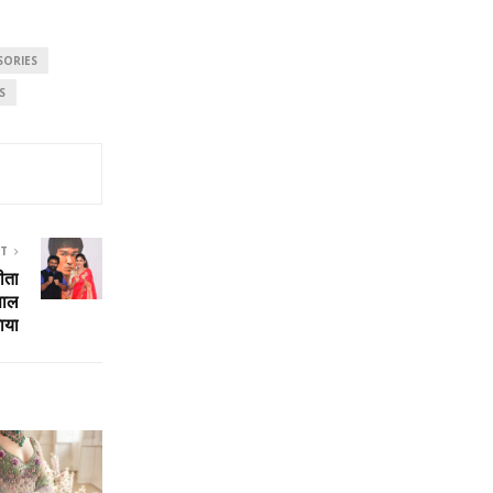
SORIES
S
ST
चीता
साल
ाया