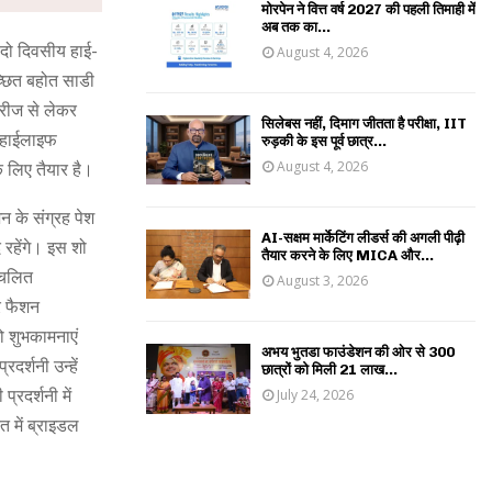
मोरपेन ने वित्त वर्ष 2027 की पहली तिमाही में
अब तक का...
दो दिवसीय हाई-
August 4, 2026
च्छित बहोत साडी
सरीज से लेकर
सिलेबस नहीं, दिमाग जीतता है परीक्षा, IIT
, हाईलाइफ
रुड़की के इस पूर्व छात्र...
August 4, 2026
े लिए तैयार है।
न के संग्रह पेश
AI-सक्षम मार्केटिंग लीडर्स की अगली पीढ़ी
द रहेंगे। इस शो
तैयार करने के लिए MICA और...
्रचलित
August 3, 2026
र फैशन
ो शुभकामनाएं
अभय भुतडा फाउंडेशन की ओर से 300
दर्शनी उन्हें
छात्रों को मिली 21 लाख...
रदर्शनी में
July 24, 2026
 में ब्राइडल