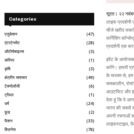
सूरत। २२ नवंब
Categories
लाइफ प्रदर्शनी 
चीजे खरीद सकते
एजुकेशन
(47)
फर्निशिंग कॉन्स
एंटरटेनमेंट
(28)
प्रदर्शनी एक बा
ऑटोमोबाइल्स
(3)
इवेंट के आयोजक 
करियर
(1)
करेंगे। हमारी प्
कृषि
(3)
के माध्यम से, हम
क्षेत्रीय समाचार
(49)
समकालीन, रोमा
टेक्नोलॉजी
(6)
आउटफिट और होम ड
ट्रैवल
(1)
देता हूं कि वे आ
धर्म
(24)
भारत की सबसे खू
फ़ूड
(2)
अपनी रचनाओं का
फैशन
(33)
लाइफस्टाइल, फै
बिज़नेस
(78)