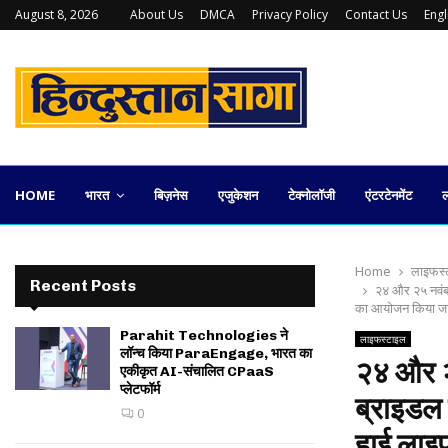
August 8, 2026
About Us
DMCA
Privacy Policy
Contact Us
Eng
युवराज पराशर की ‘गुड़हल’ अब प्रमुख OTT…
HOME
भारत
बिज़नेस
एजुकेशन
टेक्नोलॉजी
एंटरटेनमेंट
ल
Home
लाइफस्
Recent Posts
२४ और २५ नवंबर
का आयोजन किया ज
Parahit Technologies ने
लाइफस्टाइल
लॉन्च किया ParaEngage, भारत का
२४ और २
एकीकृत AI-संचालित CPaaS
प्लेटफॉर्म
ब्राइडल 
0
हाई लाइ