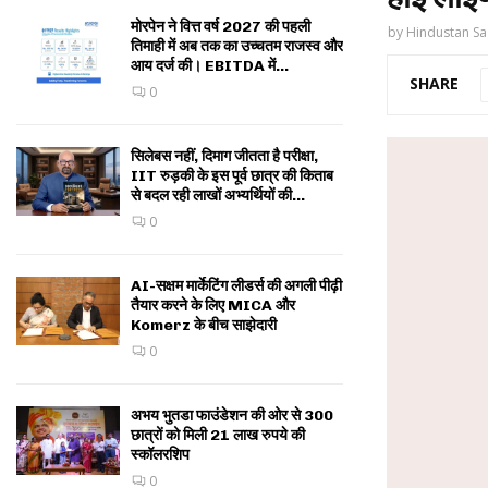
मोरपेन ने वित्त वर्ष 2027 की पहली
by
Hindustan Sa
तिमाही में अब तक का उच्चतम राजस्व और
आय दर्ज की। EBITDA में...
SHARE
0
सिलेबस नहीं, दिमाग जीतता है परीक्षा,
IIT रुड़की के इस पूर्व छात्र की किताब
से बदल रही लाखों अभ्यर्थियों की...
0
AI-सक्षम मार्केटिंग लीडर्स की अगली पीढ़ी
तैयार करने के लिए MICA और
Komerz के बीच साझेदारी
0
अभय भुतडा फाउंडेशन की ओर से 300
छात्रों को मिली 21 लाख रुपये की
स्कॉलरशिप
0