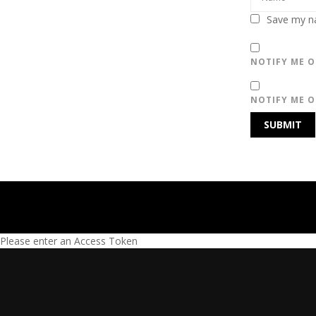
Save my na
NOTIFY ME O
NOTIFY ME O
Please enter an Access Token