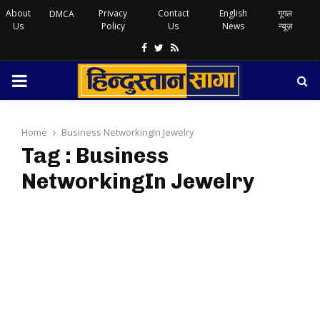
About
Privacy
Contact
English
गूगल
DMCA
Us
Policy
Us
News
न्यूज़
Facebook
Twitter
Rss
PRIMARY
MENU
Home
Business NetworkingIn Jewelry
Tag : Business
NetworkingIn Jewelry