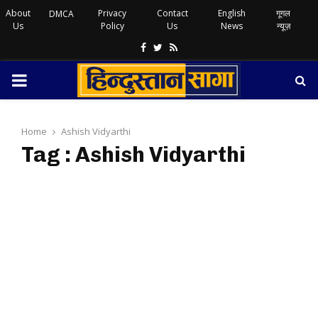
About
Privacy
Contact
English
गूगल
DMCA
Us
Policy
Us
News
न्यूज़
Facebook
Twitter
Rss
PRIMARY
MENU
Home
Ashish Vidyarthi
Tag : Ashish Vidyarthi