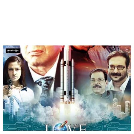
एंटरटेनमेंट