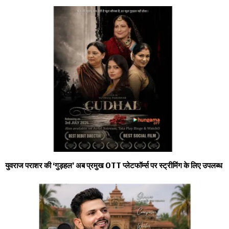
युवराज पराशर की ‘गुड़हल’ अब प्रमुख OTT प्लेटफॉर्म्स पर स्ट्रीमिंग के लिए उपलब्ध