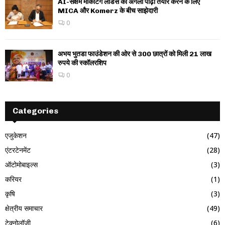
AI-सक्षम मार्केटिंग लीडर्स की अगली पीढ़ी तैयार करने के लिए
MICA और Komerz के बीच साझेदारी
0
अभय भुतडा फाउंडेशन की ओर से 300 छात्रों को मिली 21 लाख
रुपये की स्कॉलरशिप
0
Categories
एजुकेशन
(47)
एंटरटेनमेंट
(28)
ऑटोमोबाइल्स
(3)
करियर
(1)
कृषि
(3)
क्षेत्रीय समाचार
(49)
टेक्नोलॉजी
(6)