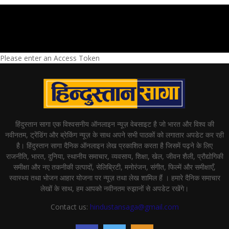
Please enter an Access Token
हिंदुस्तान सागा एक विश्वसनीय ऑनलाइन न्यूज़ वेबसाइट है जो भारत और विश्व की
नवीनतम, ट्रेंडिंग और ब्रेकिंग न्यूज़ के साथ अपने सभी पाठकों को लगातार अपडेट कर रही
है। हिंदुस्तान सागा दैनिक ऑनलाइन लेख प्रकाशित करता है जिसमें पढ़ने के लिए
राजनीति, भारत, दुनिया, स्थानीय समाचार, व्यवसाय, शिक्षा, खेल, जीवन शैली, प्रौद्योगिकी
समीक्षा और नए तकनीकी उत्पादों, सेलिब्रिटी, मनोरंजन, संगीत, फिल्में और समीक्षाएँ,
स्वास्थ्य तथा भोजन आहार योजना पर न्यूज़ तथा लेख शामिल हैं । हमारे दैनिक समाचार
लेखों के साथ, हम आपको नवीनतम रुझानों से अपडेट रखेंगे।
Contact us:
hindustansaga@gmail.com