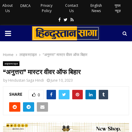
About
Privacy
Contact
English
गूगल
DMCA
Us
Policy
Us
News
न्यूज़
Facebook
Twitter
Rss
PRIMARY
MENU
Home
लाइफस्टाइल
“अनुत्तरा” मास्टर वीवर ऑफ बिहार
लाइफस्टाइल
“अनुत्तरा” मास्टर वीवर ऑफ बिहार
by
Hindustan Saga Hindi
June 10, 2023
SHARE
0