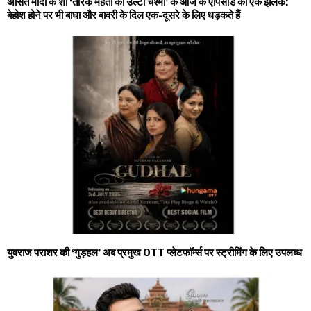
असित मोदी के शो ‘तारक मेहता का उल्टा चश्मा’ के आज के एपिसोड की एक झलक:
बेहोश होने पर भी बाघा और बावरी के दिल एक-दूसरे के लिए धड़कते हैं
युवराज पराशर की ‘गुड़हल’ अब प्रमुख OTT प्लेटफॉर्म्स पर स्ट्रीमिंग के लिए उपलब्ध