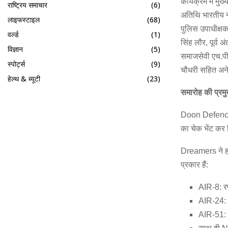
कार्यक्रम में मु
राष्ट्रिय समाचार
(6)
अतिथि भारतीय नौस
लाइफस्टाइल
(68)
पुलिस उपाधीक्षक व
वर्ल्ड
(1)
सिंह लौर, पूर्व 
विज्ञान
(5)
समाजसेवी एच.पी
स्पोर्ट्स
(9)
चौधरी सहित अने
हेल्थ & ब्यूटी
(23)
समारोह
की
प्रम
Doon Defence 
का चेक भेंट कर 
Dreamers ने हाल
प्रकार हैं:
AIR-8: र
AIR-24: ल
AIR-51: 