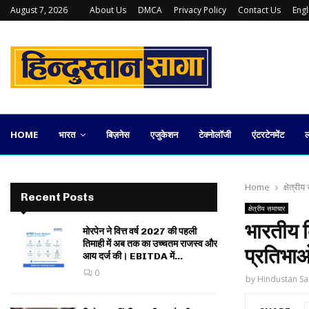
August 7, 2026
About Us
DMCA
Privacy Policy
Contact Us
Eng
कलकत्ता स्टॉक एक्सचेंज की वापसी कितनी व्यावहारिक
HOME
भारत
बिज़नेस
एजुकेशन
टेक्नोलॉजी
एंटरटेनमेंट
ल
Home
क्षेत्री
Recent Posts
क्षेत्रीय समाचार
भारतीय क
मोरपेन ने वित्त वर्ष 2027 की पहली
तिमाही में अब तक का उच्चतम राजस्व और
प्रतिभाओ
आय दर्ज की। EBITDA में...
0
by
Hindustan Sa