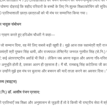
DA Written में 710 Dreamers का चयन संस्थान की चयन-उन्मुख तैयारी का प
 घोषणा दोहराई कि शहीद परिवारों के बच्चों के लिए निःशुल्क शिक्षा/कोचिंग की सुवि
े 20 प्रतिभाशाली छात्र-छात्राओं को भी मंच पर सम्मानित किया गया।
ा
भावुक
संबोधन
मान ग्रहण करते हुए हरिओम चौधरी ने कहा—
ुझे जो सम्मान दिया, वह मेरे लिए सबसे बड़ी खुशी है। मुझे आज तक रक्षामंत्री श्री र
्यमंत्री श्री पुष्कर सिंह धामी, और राज्यपाल लेफ्टिनेंट जनरल गुरमीत सिंह (से.नि.
हैं; कई अंतरराष्ट्रीय अवॉर्ड भी मिले। लेकिन जब अपना स्कूल और अपना गाँव-परिव
 अनुभूति होती है, उसका अलग ही एहसास है। मैं चौ. रामबाबू सिंह कटेलिया जी क
 कि उन्होंने मुझे इस मंच पर बुलाया और बचपन की यादें ताज़ा करने का अवसर दिया।
व्य (
बाइट्स)
े.
नि.)
डॉ.
आशीष
रंजन
प्रसाद:
प्रतिभाएँ जब शिक्षा और अनुशासन से जुड़ती हैं तो वे किसी भी राष्ट्रीय सेवा में श्रे