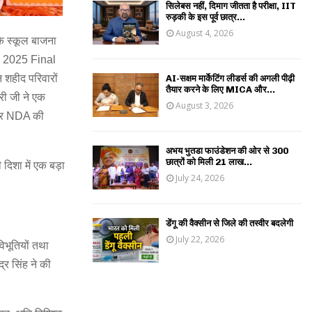
सिलेबस नहीं, दिमाग जीतता है परीक्षा, IIT
रुड़की के इस पूर्व छात्र...
August 4, 2026
के स्कूल बाजना
I 2025 Final
शहीद परिवारों
AI-सक्षम मार्केटिंग लीडर्स की अगली पीढ़ी
तैयार करने के लिए MICA और...
धरी जी ने एक
August 3, 2026
 अगर NDA की
अभय भुतडा फाउंडेशन की ओर से 300
छात्रों को मिली 21 लाख...
दिशा में एक बड़ा
July 24, 2026
डेंगू की वैक्सीन से जिले की तस्वीर बदलेगी
July 22, 2026
िभूतियों तथा
्र सिंह ने की