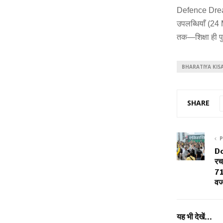
Defence Dreame
उपलब्धियाँ (24
तक—शिक्षा ही प
BHARATIYA KIS
SHARE
P
D
रच
71
व
यह भी देखें...