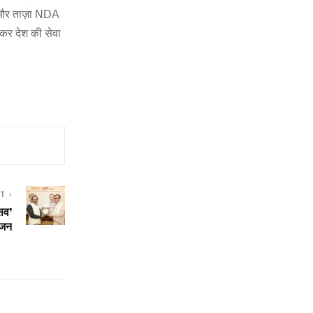
—और ताज़ा NDA
कर देश की सेवा
ST
्सव’
ोजन