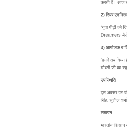
करती हैं। आज सम
2)
रियर
एडमिरल
“युवा पीढ़ी को 
Dreamers जैसे स
3)
आयोजक
व
क
“हमने तय किया ह
चौधरी जी का स्
उपस्थिति
इस अवसर पर चौ. 
सिंह, सुशील शर्
समापन
भारतीय किसान 