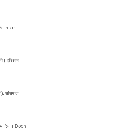
n Defence
एंगे। हरिओम
ली), शीशपाल
याम दिया। Doon