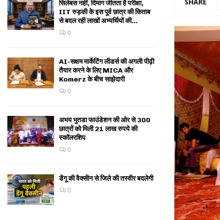
SHARE
सिलेबस नहीं, दिमाग जीतता है परीक्षा,
IIT रुड़की के इस पूर्व छात्र की किताब
से बदल रही लाखों अभ्यर्थियों की...
0
AI-सक्षम मार्केटिंग लीडर्स की अगली पीढ़ी
तैयार करने के लिए MICA और
Komerz के बीच साझेदारी
0
अभय भुतडा फाउंडेशन की ओर से 300
छात्रों को मिली 21 लाख रुपये की
स्कॉलरशिप
0
डेंगू की वैक्सीन से जिले की तस्वीर बदलेगी
0