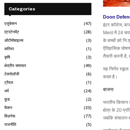
Categories
Doon Defen
एजुकेशन
(47)
इंटर कॉलेज, ब
एंटरटेनमेंट
(28)
Merit में 24 च
ऑटोमोबाइल्स
(3)
के बच्चों को निः
करियर
(1)
ऐतिहासिक घोषणा
तैयारी करनी है
कृषि
(3)
क्षेत्रीय समाचार
(49)
यह निर्णय स्कूल
टेक्नोलॉजी
(6)
कदम है।
ट्रैवल
(1)
बाजना
धर्म
(24)
फ़ूड
(2)
भारतीय किसान क
फैशन
(33)
क्षेत्र के 20 प्
बिज़नेस
(77)
जबकि संचालन ब
राजनीति
(5)