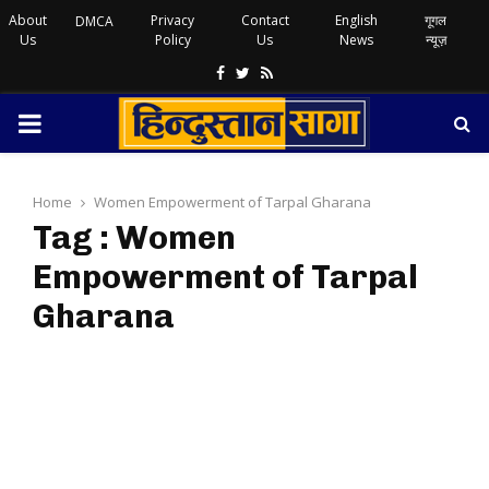
About
Privacy
Contact
English
गूगल
DMCA
Us
Policy
Us
News
न्यूज़
Facebook
Twitter
Rss
PRIMARY
MENU
Home
Women Empowerment of Tarpal Gharana
Tag : Women
Empowerment of Tarpal
Gharana