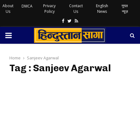
About
Privacy
Contact
English
गूगल
DMCA
Us
Policy
Us
News
न्यूज़
Facebook
Twitter
Rss
PRIMARY
MENU
Home
Sanjeev Agarwal
Tag : Sanjeev Agarwal