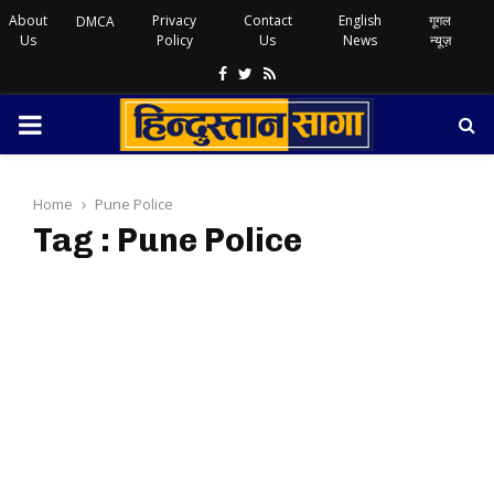
About
Privacy
Contact
English
गूगल
DMCA
Us
Policy
Us
News
न्यूज़
Facebook
Twitter
Rss
PRIMARY
MENU
Home
Pune Police
Tag : Pune Police