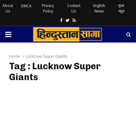
About
Privacy
Contact
English
गूगल
DMCA
Us
Policy
Us
News
न्यूज़
Facebook
Twitter
Rss
PRIMARY
MENU
Home
Lucknow Super Giants
Tag : Lucknow Super
Giants