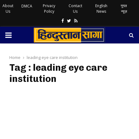
About
Privacy
Contact
English
गूगल
DMCA
Us
Policy
Us
News
न्यूज़
Facebook
Twitter
Rss
PRIMARY
MENU
Home
leading eye care institution
Tag : leading eye care
institution