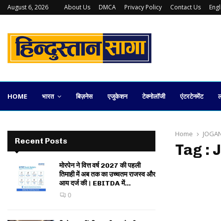
August 6, 2026
About Us
DMCA
Privacy Policy
Contact Us
Eng
कलकत्ता स्टॉक एक्सचेंज की वापसी कितनी व्यावहारिक
HOME
भारत
बिज़नेस
एजुकेशन
टेक्नोलॉजी
एंटरटेनमेंट
ल
Home
JOGANI
Recent Posts
Tag : 
मोरपेन ने वित्त वर्ष 2027 की पहली
तिमाही में अब तक का उच्चतम राजस्व और
आय दर्ज की। EBITDA में...
0