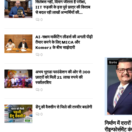
सिलेबस नहीं, दिमाग जीतता है परीक्षा,
IIT रुड़की के इस पूर्व छात्र की किताब
से बदल रही लाखों अभ्यर्थियों की...
0
AI-सक्षम मार्केटिंग लीडर्स की अगली पीढ़ी
तैयार करने के लिए MICA और
Komerz के बीच साझेदारी
0
बिज़नेस
अभय भुतडा फाउंडेशन की ओर से 300
छात्रों को मिली 21 लाख रुपये की
स्कॉलरशिप
0
डेंगू की वैक्सीन से जिले की तस्वीर बदलेगी
0
निर्माण में दरार
रीइन्फोर्समेंट 