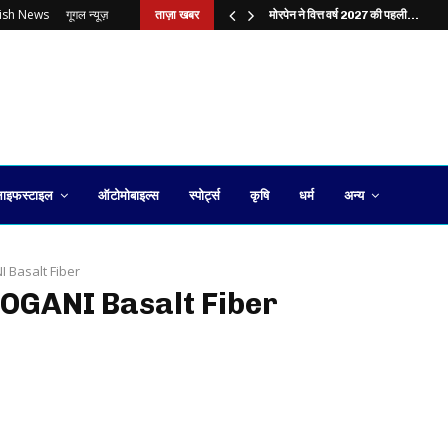
lish News
गूगल न्यूज़
ताज़ा खबर
?…
मोरपेन ने वित्त वर्ष 2027 की पहली…
ाइफस्टाइल
ऑटोमोबाइल्स
स्पोर्ट्स
कृषि
धर्म
अन्य
 Basalt Fiber
JOGANI Basalt Fiber