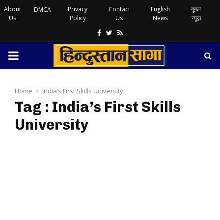
About
Privacy
Contact
English
गूगल
DMCA
Us
Policy
Us
News
न्यूज़
Facebook
Twitter
Rss
PRIMARY
MENU
Home
India’s First Skills University
Tag : India’s First Skills
University