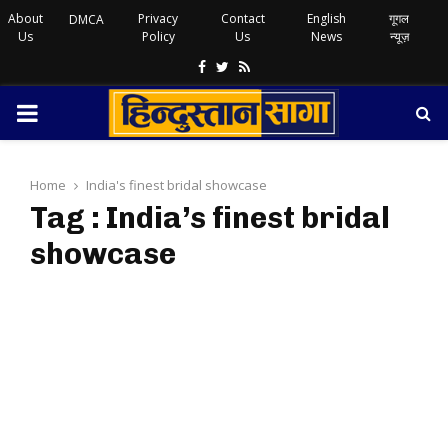
About
Privacy
Contact
English
गूगल
DMCA
Us
Policy
Us
News
न्यूज़
Facebook
Twitter
Rss
PRIMARY
MENU
Home
India's finest bridal showcase
Tag : India’s finest bridal
showcase