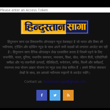
Please enter an Access Token
हिंदुस्तान सागा एक विश्वसनीय ऑनलाइन न्यूज़ वेबसाइट है जो भारत और विश्व की
नवीनतम, ट्रेंडिंग और ब्रेकिंग न्यूज़ के साथ अपने सभी पाठकों को लगातार अपडेट कर रही
है। हिंदुस्तान सागा दैनिक ऑनलाइन लेख प्रकाशित करता है जिसमें पढ़ने के लिए
राजनीति, भारत, दुनिया, स्थानीय समाचार, व्यवसाय, शिक्षा, खेल, जीवन शैली, प्रौद्योगिकी
समीक्षा और नए तकनीकी उत्पादों, सेलिब्रिटी, मनोरंजन, संगीत, फिल्में और समीक्षाएँ,
स्वास्थ्य तथा भोजन आहार योजना पर न्यूज़ तथा लेख शामिल हैं । हमारे दैनिक समाचार
लेखों के साथ, हम आपको नवीनतम रुझानों से अपडेट रखेंगे।
Contact us:
hindustansaga@gmail.com