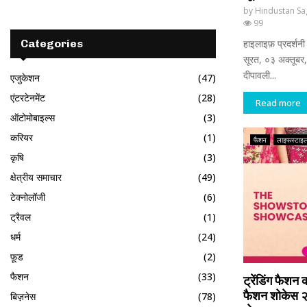
by
Hindustan Sa
99
Categories
हाइलाइफ़ प्रदर्शन
सूरत, ०३ अक्तूबर, 
दीपावली...
एजुकेशन
(47)
एंटरटेनमेंट
(28)
Read more
ऑटोमोबाइल्स
(3)
करियर
(1)
फैशन
लाइफस्टाइ
कृषि
(3)
क्षेत्रीय समाचार
(49)
टेक्नोलॉजी
(6)
ट्रैवल
(1)
धर्म
(24)
फ़ूड
(2)
फैशन
(33)
ट्रेंडिंग फैशन
फैशन शोकेस २
बिज़नेस
(78)