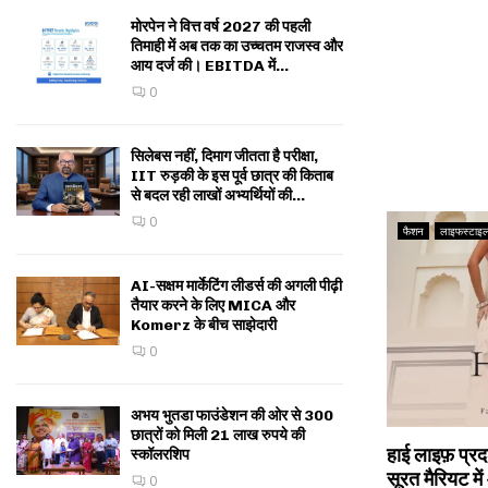
मोरपेन ने वित्त वर्ष 2027 की पहली
तिमाही में अब तक का उच्चतम राजस्व और
आय दर्ज की। EBITDA में...
0
सिलेबस नहीं, दिमाग जीतता है परीक्षा,
IIT रुड़की के इस पूर्व छात्र की किताब
से बदल रही लाखों अभ्यर्थियों की...
0
फैशन
लाइफस्टाइ
AI-सक्षम मार्केटिंग लीडर्स की अगली पीढ़ी
तैयार करने के लिए MICA और
Komerz के बीच साझेदारी
0
अभय भुतडा फाउंडेशन की ओर से 300
छात्रों को मिली 21 लाख रुपये की
हाई लाइफ़ प्र
स्कॉलरशिप
सूरत मैरियट मे
0