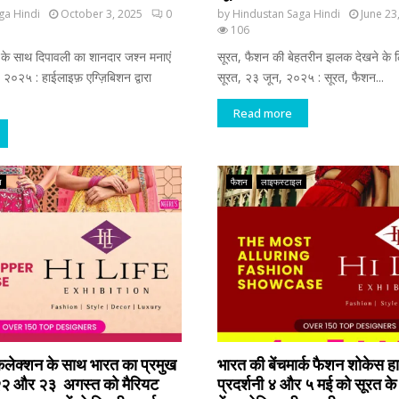
ga Hindi
October 3, 2025
0
by
Hindustan Saga Hindi
June 23
106
ी के साथ दिपावली का शानदार जश्न मनाएं
सूरत, फैशन की बेहतरीन झलक देखने के ल
२०२५ : हाईलाइफ़ एग्ज़िबिशन द्वारा
सूरत, २३ जून, २०२५ : सूरत, फैशन...
Read more
ल
फैशन
लाइफस्टाइल
 कलेक्शन के साथ भारत का प्रमुख
भारत की बेंचमार्क फैशन शोकेस 
२ और २३ अगस्त को मैरियट
प्रदर्शनी ४ और ५ मई को सूरत के