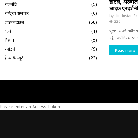
होटल, अठवालाइ
राजनीति
(5)
लाइफ प्रदर्शन
राष्ट्रिय समाचार
(6)
by
Hindustan Sa
226
लाइफस्टाइल
(68)
सूरत: अपने नवीनतम
वर्ल्ड
(1)
रहें, क्योंकि भारत
विज्ञान
(5)
स्पोर्ट्स
(9)
Read more
हेल्थ & ब्यूटी
(23)
Please enter an Access Token