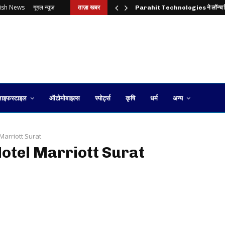
lish News
गूगल न्यूज़
ताज़ा खबर
Parahit Technologies ने लॉन्च
ाइफस्टाइल
ऑटोमोबाइल्स
स्पोर्ट्स
कृषि
धर्म
अन्य
Marriott Surat
Hotel Marriott Surat