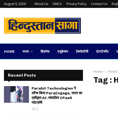
August 9, 2026
About Us
DMCA
Privacy Policy
Contact Us
Eng
युवराज पराशर की ‘गुड़हल’ अब प्रमुख OTT…
HOME
भारत
बिज़नेस
एजुकेशन
टेक्नोलॉजी
एंटरटेनमेंट
ल
Home
Hotel 
Recent Posts
Tag : 
Parahit Technologies ने
लॉन्च किया ParaEngage, भारत का
एकीकृत AI-संचालित CPaaS
प्लेटफॉर्म
0