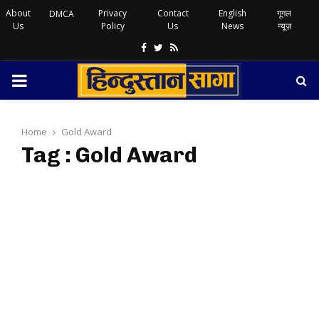
About
Privacy
Contact
English
गूगल
DMCA
Us
Policy
Us
News
न्यूज़
Facebook
Twitter
Rss
PRIMARY
MENU
Home
Gold Award
Tag : Gold Award