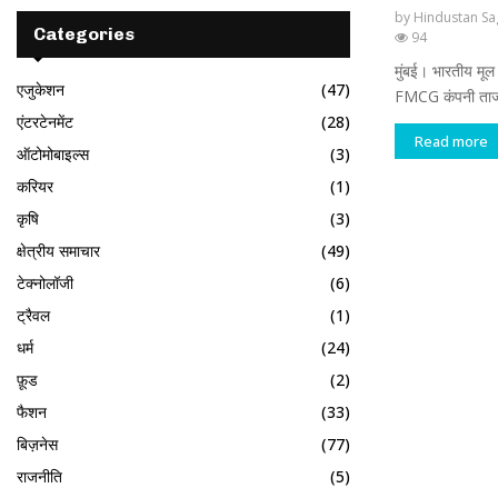
by
Hindustan Sa
Categories
94
मुंबई। भारतीय मूल क
एजुकेशन
(47)
FMCG कंपनी ताज इं
एंटरटेनमेंट
(28)
Read more
ऑटोमोबाइल्स
(3)
करियर
(1)
कृषि
(3)
क्षेत्रीय समाचार
(49)
टेक्नोलॉजी
(6)
ट्रैवल
(1)
धर्म
(24)
फ़ूड
(2)
फैशन
(33)
बिज़नेस
(77)
राजनीति
(5)