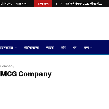
lish News
गूगल न्यूज़
ताज़ा खबर
?…
मोरपेन ने वित्त वर्ष 2027 की पहली…
ाइफस्टाइल
ऑटोमोबाइल्स
स्पोर्ट्स
कृषि
धर्म
अन्य
 Company
 FMCG Company