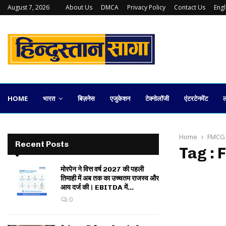
August 7, 2026
About Us
DMCA
Privacy Policy
Contact Us
Eng
कलकत्ता स्टॉक एक्सचेंज की वापसी कितनी व्यावहारिक
HOME
भारत
बिज़नेस
एजुकेशन
टेक्नोलॉजी
एंटरटेनमेंट
ल
Home
FMCG
Recent Posts
Tag :
मोरपेन ने वित्त वर्ष 2027 की पहली
तिमाही में अब तक का उच्चतम राजस्व और
आय दर्ज की। EBITDA में...
0