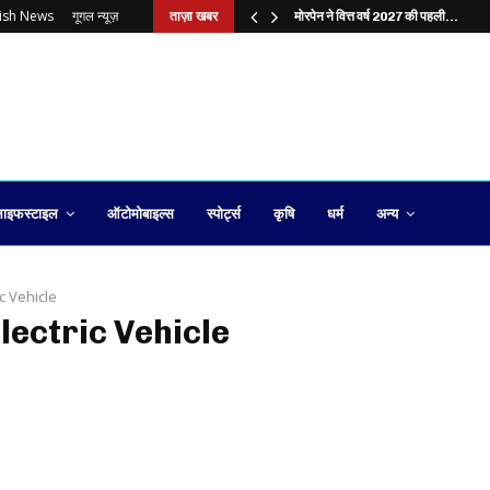
lish News
गूगल न्यूज़
ताज़ा खबर
?…
मोरपेन ने वित्त वर्ष 2027 की पहली…
ाइफस्टाइल
ऑटोमोबाइल्स
स्पोर्ट्स
कृषि
धर्म
अन्य
ic Vehicle
Electric Vehicle