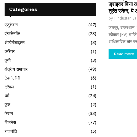
ड्राइवर बिना 
Categories
तुरंत स्कैन, प
by
Hindustan Sa
एजुकेशन
(47)
जयपुर, राजस्थान: 
एंटरटेनमेंट
(28)
व्हीकल (EV) चार्जि
आधिकारिक तौर पर अ
ऑटोमोबाइल्स
(3)
करियर
(1)
Read more
कृषि
(3)
क्षेत्रीय समाचार
(49)
टेक्नोलॉजी
(6)
ट्रैवल
(1)
धर्म
(24)
फ़ूड
(2)
फैशन
(33)
बिज़नेस
(77)
राजनीति
(5)