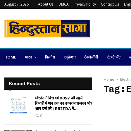
August 7, 2026
About Us
DMCA
Privacy Policy
Contact Us
Eng
कलकत्ता स्टॉक एक्सचेंज की वापसी कितनी व्यावहारिक
HOME
भारत
बिज़नेस
एजुकेशन
टेक्नोलॉजी
एंटरटेनमेंट
ल
Home
Electr
Recent Posts
Tag : 
मोरपेन ने वित्त वर्ष 2027 की पहली
तिमाही में अब तक का उच्चतम राजस्व और
आय दर्ज की। EBITDA में...
0