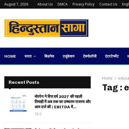
August 7, 2026
About Us
DMCA
Privacy Policy
Contact Us
Eng
कलकत्ता स्टॉक एक्सचेंज की वापसी कितनी व्यावहारिक
HOME
भारत
बिज़नेस
एजुकेशन
टेक्नोलॉजी
एंटरटेनमेंट
ल
Home
educa
Recent Posts
Tag : 
मोरपेन ने वित्त वर्ष 2027 की पहली
तिमाही में अब तक का उच्चतम राजस्व और
आय दर्ज की। EBITDA में...
0