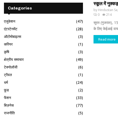
स्कूल में नुक
Categories
by
Hindustan Sa
0
214
एजुकेशन
(47)
सूरत (गुजरात), 1
के लिए केईआई वायर्स
एंटरटेनमेंट
(28)
ऑटोमोबाइल्स
(3)
Read more
करियर
(1)
कृषि
(3)
क्षेत्रीय समाचार
(49)
टेक्नोलॉजी
(6)
ट्रैवल
(1)
धर्म
(24)
फ़ूड
(2)
फैशन
(33)
बिज़नेस
(77)
राजनीति
(5)