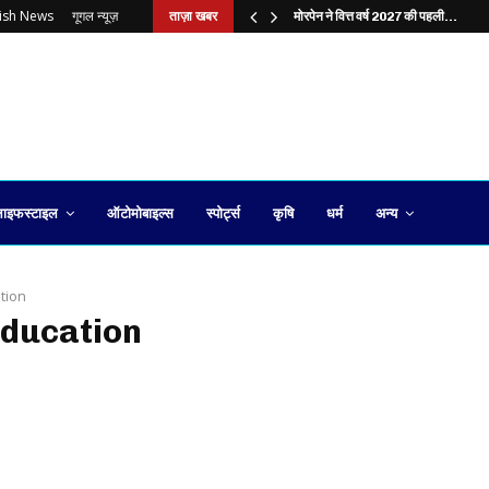
lish News
गूगल न्यूज़
ताज़ा खबर
?…
मोरपेन ने वित्त वर्ष 2027 की पहली…
ाइफस्टाइल
ऑटोमोबाइल्स
स्पोर्ट्स
कृषि
धर्म
अन्य
tion
education