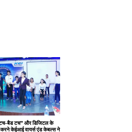
ुड टच-बैड टच” और डिजिटल के
क करने केईआई वायर्स एंड केबल्स ने