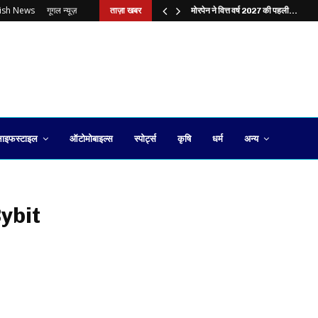
lish News
गूगल न्यूज़
ताज़ा खबर
?…
मोरपेन ने वित्त वर्ष 2027 की पहली…
ाइफस्टाइल
ऑटोमोबाइल्स
स्पोर्ट्स
कृषि
धर्म
अन्य
Bybit