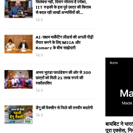
सिलेबस नहीं, दिमाग जीतता है परीक्षा,
IIT रुड़की के इस पूर्व छात्र की किताब
से बदल रही लाखों अभ्यर्थियों की...
0
AI-सक्षम मार्केटिंग लीडर्स की अगली पीढ़ी
तैयार करने के लिए MICA और
Komerz के बीच साझेदारी
0
बिज़नेस
अभय भुतडा फाउंडेशन की ओर से 300
छात्रों को मिली 21 लाख रुपये की
स्कॉलरशिप
0
डेंगू की वैक्सीन से जिले की तस्वीर बदलेगी
0
बायबिट ने भारत
पूरा एक्सेस, नि