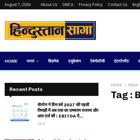
August 7, 2026
About Us
DMCA
Privacy Policy
Contact Us
Eng
कलकत्ता स्टॉक एक्सचेंज की वापसी कितनी व्यावहारिक
HOME
भारत
बिज़नेस
एजुकेशन
टेक्नोलॉजी
एंटरटेनमेंट
ल
Home
Bybit
Recent Posts
Tag : 
मोरपेन ने वित्त वर्ष 2027 की पहली
तिमाही में अब तक का उच्चतम राजस्व और
आय दर्ज की। EBITDA में...
0