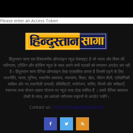
Please enter an Access Token
हिंदुस्तान सागा एक विश्वसनीय ऑनलाइन न्यूज़ वेबसाइट है जो भारत और विश्व की
नवीनतम, ट्रेंडिंग और ब्रेकिंग न्यूज़ के साथ अपने सभी पाठकों को लगातार अपडेट कर रही
है। हिंदुस्तान सागा दैनिक ऑनलाइन लेख प्रकाशित करता है जिसमें पढ़ने के लिए
राजनीति, भारत, दुनिया, स्थानीय समाचार, व्यवसाय, शिक्षा, खेल, जीवन शैली, प्रौद्योगिकी
समीक्षा और नए तकनीकी उत्पादों, सेलिब्रिटी, मनोरंजन, संगीत, फिल्में और समीक्षाएँ,
स्वास्थ्य तथा भोजन आहार योजना पर न्यूज़ तथा लेख शामिल हैं । हमारे दैनिक समाचार
लेखों के साथ, हम आपको नवीनतम रुझानों से अपडेट रखेंगे।
Contact us:
hindustansaga@gmail.com