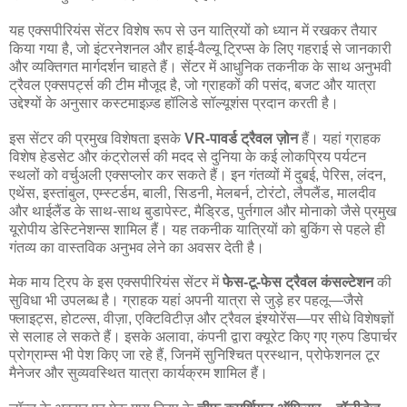
यह एक्सपीरियंस सेंटर विशेष रूप से उन यात्रियों को ध्यान में रखकर तैयार
किया गया है, जो इंटरनेशनल और हाई-वैल्यू ट्रिप्स के लिए गहराई से जानकारी
और व्यक्तिगत मार्गदर्शन चाहते हैं। सेंटर में आधुनिक तकनीक के साथ अनुभवी
ट्रैवल एक्सपर्ट्स की टीम मौजूद है, जो ग्राहकों की पसंद, बजट और यात्रा
उद्देश्यों के अनुसार कस्टमाइज़्ड हॉलिडे सॉल्यूशंस प्रदान करती है।
इस सेंटर की प्रमुख विशेषता इसके
VR-पावर्ड ट्रैवल ज़ोन
हैं। यहां ग्राहक
विशेष हेडसेट और कंट्रोलर्स की मदद से दुनिया के कई लोकप्रिय पर्यटन
स्थलों को वर्चुअली एक्सप्लोर कर सकते हैं। इन गंतव्यों में दुबई, पेरिस, लंदन,
एथेंस, इस्तांबुल, एम्स्टर्डम, बाली, सिडनी, मेलबर्न, टोरंटो, लैपलैंड, मालदीव
और थाईलैंड के साथ-साथ बुडापेस्ट, मैड्रिड, पुर्तगाल और मोनाको जैसे प्रमुख
यूरोपीय डेस्टिनेशन्स शामिल हैं। यह तकनीक यात्रियों को बुकिंग से पहले ही
गंतव्य का वास्तविक अनुभव लेने का अवसर देती है।
मेक माय ट्रिप के इस एक्सपीरियंस सेंटर में
फेस-टू-फेस ट्रैवल कंसल्टेशन
की
सुविधा भी उपलब्ध है। ग्राहक यहां अपनी यात्रा से जुड़े हर पहलू—जैसे
फ्लाइट्स, होटल्स, वीज़ा, एक्टिविटीज़ और ट्रैवल इंश्योरेंस—पर सीधे विशेषज्ञों
से सलाह ले सकते हैं। इसके अलावा, कंपनी द्वारा क्यूरेट किए गए ग्रुप डिपार्चर
प्रोग्राम्स भी पेश किए जा रहे हैं, जिनमें सुनिश्चित प्रस्थान, प्रोफेशनल टूर
मैनेजर और सुव्यवस्थित यात्रा कार्यक्रम शामिल हैं।