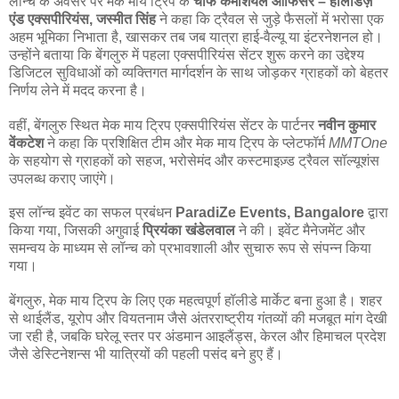
लॉन्च के अवसर पर मेक माय ट्रिप के
चीफ कमर्शियल ऑफिसर – हॉलीडेज़
एंड एक्सपीरियंस, जस्मीत सिंह
ने कहा कि ट्रैवल से जुड़े फैसलों में भरोसा एक
अहम भूमिका निभाता है, खासकर तब जब यात्रा हाई-वैल्यू या इंटरनेशनल हो।
उन्होंने बताया कि बेंगलुरु में पहला एक्सपीरियंस सेंटर शुरू करने का उद्देश्य
डिजिटल सुविधाओं को व्यक्तिगत मार्गदर्शन के साथ जोड़कर ग्राहकों को बेहतर
निर्णय लेने में मदद करना है।
वहीं, बेंगलुरु स्थित मेक माय ट्रिप एक्सपीरियंस सेंटर के पार्टनर
नवीन कुमार
वेंकटेश
ने कहा कि प्रशिक्षित टीम और मेक माय ट्रिप के प्लेटफॉर्म
MMTOne
के सहयोग से ग्राहकों को सहज, भरोसेमंद और कस्टमाइज़्ड ट्रैवल सॉल्यूशंस
उपलब्ध कराए जाएंगे।
इस लॉन्च इवेंट का सफल प्रबंधन
ParadiZe Events, Bangalore
द्वारा
किया गया, जिसकी अगुवाई
प्रियंका खंडेलवाल
ने की। इवेंट मैनेजमेंट और
समन्वय के माध्यम से लॉन्च को प्रभावशाली और सुचारु रूप से संपन्न किया
गया।
बेंगलुरु, मेक माय ट्रिप के लिए एक महत्वपूर्ण हॉलीडे मार्केट बना हुआ है। शहर
से थाईलैंड, यूरोप और वियतनाम जैसे अंतरराष्ट्रीय गंतव्यों की मजबूत मांग देखी
जा रही है, जबकि घरेलू स्तर पर अंडमान आइलैंड्स, केरल और हिमाचल प्रदेश
जैसे डेस्टिनेशन्स भी यात्रियों की पहली पसंद बने हुए हैं।