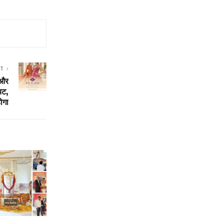
ST
 और
यट,
ोगा