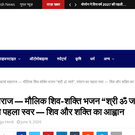
lish News
गूगल न्यूज़
ताज़ा खबर
?…
मोरपेन ने वित्त वर्ष 2027 की पहली…
ाइफस्टाइल
ऑटोमोबाइल्स
स्पोर्ट्स
कृषि
धर्म
अन्य
आर्या महाराज — मौलिक शिव-शक्ति भजन “श्री ॐ जपो”, स्पंदन का पहला स्वर — शिव और शक्ति का 
हाराज — मौलिक शिव-शक्ति भजन “श्री ॐ ज
ा पहला स्वर — शिव और शक्ति का आह्वान
ga Hindi
June 9, 2026