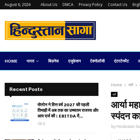
August 6, 2026
About Us
DMCA
Privacy Policy
Contact Us
Eng
कलकत्ता स्टॉक एक्सचेंज की वापसी कितनी व्यावहारिक
HOME
भारत
बिज़नेस
एजुकेशन
टेक्नोलॉजी
एंटरटेनमेंट
ल
Home
धर्म
Recent Posts
धर्म
आर्या म
मोरपेन ने वित्त वर्ष 2027 की पहली
तिमाही में अब तक का उच्चतम राजस्व और
स्पंदन क
आय दर्ज की। EBITDA में...
0
by
Hindustan Sa