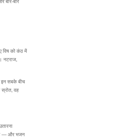
 और बार-बार
 विष को कंठ में
न। नटराज,
ै। इन सबके बीच
ी स्रोत, वह
 उतारना
ा है — और भजन