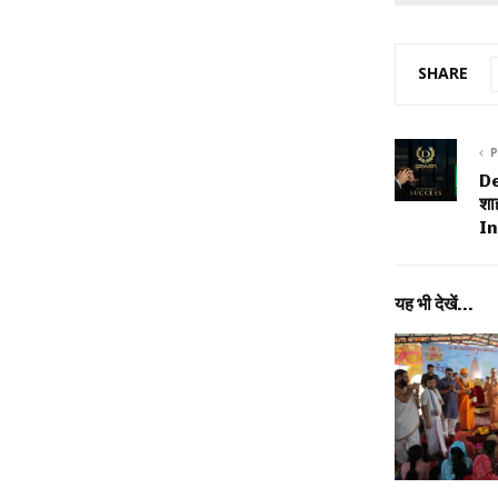
SHARE
P
De
शा
In
यह भी देखें...