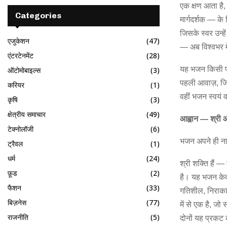
एक क्षण आता है, 
Categories
मार्गदर्शक — क
जिसके स्वर उन्हें
एजुकेशन
(47)
— अब विश्वभर में
एंटरटेनमेंट
(28)
यह भजन किसी प्र
ऑटोमोबाइल्स
(3)
पहली आवाज़, जिस
करियर
(1)
वहीं भजन स्वयं व
कृषि
(3)
क्षेत्रीय समाचार
(49)
आह्वान — श्री 
टेक्नोलॉजी
(6)
भजन अपने ही ना
ट्रैवल
(1)
धर्म
(24)
श्री शक्ति हैं 
फ़ूड
(2)
है। यह भजन केव
फैशन
(33)
गतिशील, निराका
बिज़नेस
(77)
में से एक है, ज
राजनीति
(5)
दोनों यह प्रकट क